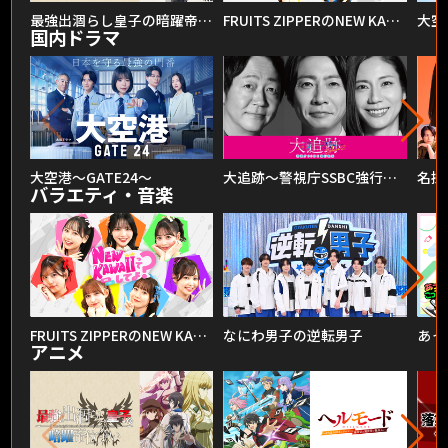
最強出涸らし皇子の暗躍帝位争い
FRUITS ZIPPERのNEW KAWAIIってしてよ？
大空
国内ドラマ
大空港～GATE24～
大追跡～警視庁SSBC強行犯係～Season2
名探
バラエティ・音楽
FRUITS ZIPPERのNEW KAWAIIってしてよ？
なにわ男子の逆転男子
あっ
アニメ