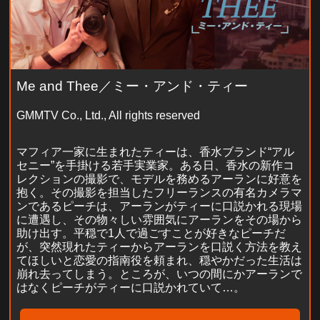
Me and Thee／ミー・アンド・ティー
GMMTV Co., Ltd., All rights reserved
マフィア一家に生まれたティーは、香水ブランド“アル
セニー”を手掛ける若手実業家。ある日、香水の新作コ
レクションの撮影で、モデルを務めるアーランに好意を
抱く。その撮影を担当したフリーランスの有名カメラマ
ンであるピーチは、アーランがティーに口説かれる現場
に遭遇し、その物々しい雰囲気にアーランをその場から
助け出す。平穏で1人で過ごすことが好きなピーチだ
が、突然現れたティーからアーランを口説く方法を教え
てほしいと恋愛の指南役を頼まれ、穏やかだった生活は
崩れ去ってしまう。ところが、いつの間にかアーランで
はなくピーチがティーに口説かれていて…。