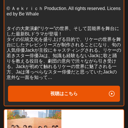
© Ａｅｋｒｉｃｈ Production. All rights reserved. Licens
ed by Be Whale
タイの大衆演劇“リケー”の世界、そして芸能界を舞台に
した最新BLドラマが登場！
タイの伝統文化を盛り上げる目的で、リケーの世界を舞
台にしたテレビシリーズが制作されることになり、旬の
人気俳優Jackが主役にキャスティングされる。リケーの
若きスター俳優Jaは、知識も経験もないJackに歌と踊
りを教える役目を、劇団の意向で渋々ながら引き受け
る。Jackが初めて触れるリケーの世界に魅了される一
方、Jaは薄っぺらなスター俳優だと思っていたJackの
意外な一面を知って…
視聴はこちら