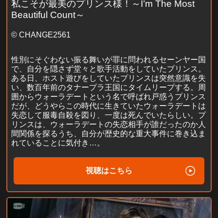
私こそが最美のプリンス様！～I’m The Most
Beautiful Count～
© CHANGE2561
性別にそぐわない振る舞いが罪に問われるセーンヤー国
で、自分を隠さず堂々と歌手活動をしていたプリンス。
ある日、ホスト遊びをしていたプリンスは突然意識を失
い、数百年前のタナープラ王国にタイムリープする。周
囲からウォーラデートという名で呼ばれ戸惑うプリンス
だが、どうやらこの時代に生きていたウォーラデートは
失恋して服毒自殺を図り、一度は死んでいたらしい。プ
リンスは、ウォーラデートの失恋相手が誰だったのか人
間関係を探るうち、自分が歴史的な重大事件に巻き込ま
れていることに気付き…。
視聴はこちら