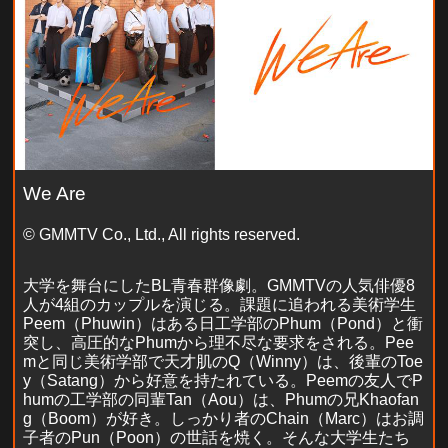
We Are
© GMMTV Co., Ltd., All rights reserved.
大学を舞台にしたBL青春群像劇。GMMTVの人気俳優8
人が4組のカップルを演じる。課題に追われる美術学生
Peem（Phuwin）はある日工学部のPhum（Pond）と衝
突し、高圧的なPhumから理不尽な要求をされる。Pee
mと同じ美術学部で天才肌のQ（Winny）は、後輩のToe
y（Satang）から好意を持たれている。Peemの友人でP
humの工学部の同輩Tan（Aou）は、Phumの兄Khaofan
g（Boom）が好き。しっかり者のChain（Marc）はお調
子者のPun（Poon）の世話を焼く。そんな大学生たち