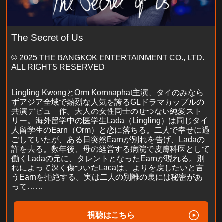
The Secret of Us
© 2025 THE BANGKOK ENTERTAINMENT CO., LTD.
ALL RIGHTS RESERVED
Lingling KwongとOrm Kornnaphat主演、タイのみなら
ずアジア全域で熱烈な人気を誇るGLドラマカップルの
共演デビュー作。大人の女性同士のせつない純愛ストー
リー。海外留学中の医学生Lada（Lingling）は同じタイ
人留学生のEarn（Orm）と恋に落ちる。二人で幸せに過
ごしていたが、ある日突然Earnが別れを告げ、Ladaの
許を去る。数年後、母の経営する病院で皮膚科医として
働くLadaの元に、タレントとなったEarnが現れる。別
れによって深く傷ついたLadaは、よりを戻したいと言
うEarnを拒絶する。実は二人の別離の裏には秘密があ
って……
視聴はこちら