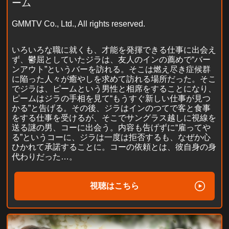
ーム
GMMTV Co., Ltd., All rights reserved.
いろいろな職に就くも、才能を発揮できる仕事に出会え
ず、鬱屈としていたジラは、友人のインの薦めで“バー
ンアウト”というバーを訪れる。そこは燃え尽き症候群
に陥った人々が癒やしを求めて訪れる場所だった。そこ
でジラは、ピームという男性と相席をすることになり、
ピームはジラの手相を見て“もうすぐ新しい仕事が見つ
かる”と告げる。その後、ジラはインのつてで客と食事
をする仕事を受けるが、そこでサングラス越しに視線を
送る謎の男、コーに出会う。内容も告げずに“雇ってや
る”というコーに、ジラは一度は拒否するも、なぜか心
ひかれて承諾することに。コーの依頼とは、彼自身の身
代わりだった…。
視聴はこちら