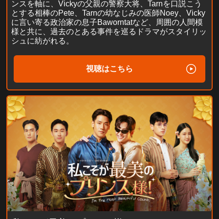
ンスを軸に、Vickyの父親の警察大将、Tarnを口説こう
とする相棒のPete、Tarnの幼なじみの医師Noey、Vicky
に言い寄る政治家の息子Baworntatなど、周囲の人間模
様と共に、過去のとある事件を巡るドラマがスタイリッ
シュに紡がれる。
視聴はこちら