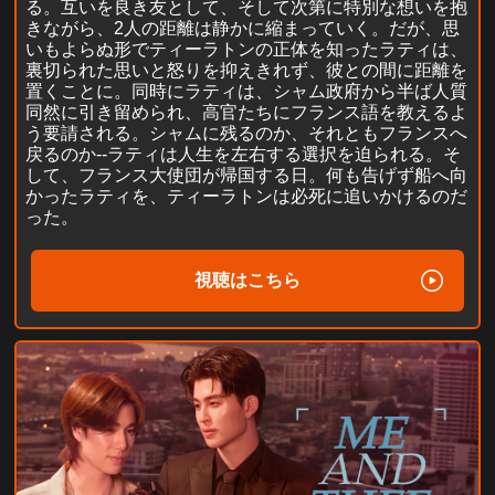
る。互いを良き友として、そして次第に特別な想いを抱
きながら、2人の距離は静かに縮まっていく。だが、思
いもよらぬ形でティーラトンの正体を知ったラティは、
裏切られた思いと怒りを抑えきれず、彼との間に距離を
置くことに。同時にラティは、シャム政府から半ば人質
同然に引き留められ、高官たちにフランス語を教えるよ
う要請される。シャムに残るのか、それともフランスへ
戻るのか--ラティは人生を左右する選択を迫られる。そ
して、フランス大使団が帰国する日。何も告げず船へ向
かったラティを、ティーラトンは必死に追いかけるのだ
った。
視聴はこちら